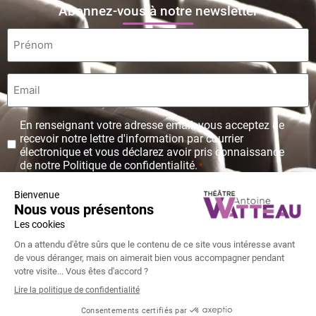
Abonnez-vous à notre newsletter
Prénom
*
Email
*
Protection
En renseignant votre adresse email, vous acceptez de
des
recevoir notre lettre d'information par courrier
données
électronique et vous déclarez avoir pris connaissance
personnelles
de notre Politique de confidentialité.
*
*
© Copyright Théâtre Antoine Watteau 2026 - Tous droits réservés