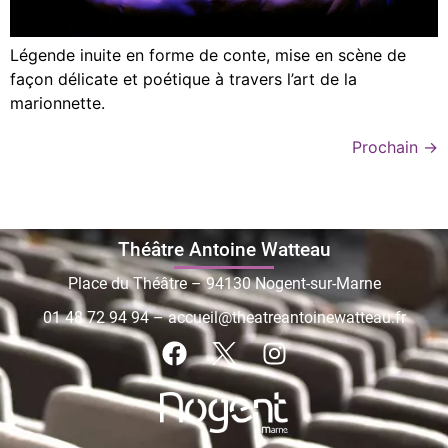
Légende inuite en forme de conte, mise en scène de
façon délicate et poétique à travers l’art de la
marionnette.
Prochain
→
Théâtre Antoine Watteau
Place du Théâtre – 94130 Nogent-sur-Marne
01 48 72 94 94
–
accueil@theatreantoinewatteau.fr