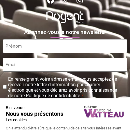
Abonnez-vous à notre newsletter
Prénom
*
Email
*
Protection
En renseignant votre adresse email, vous acceptez de
des
recevoir notre lettre d'information par courrier
données
électronique et vous déclarez avoir pris connaissance
personnelles
de notre Politique de confidentialité.
*
*