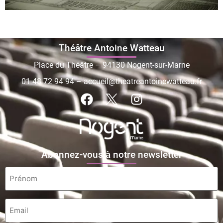
Théâtre Antoine Watteau
Place du Théâtre – 94130 Nogent-sur-Marne
01 48 72 94 94
–
accueil@theatreantoinewatteau.fr
Abonnez-vous à notre newsletter
Prénom
*
Email
*