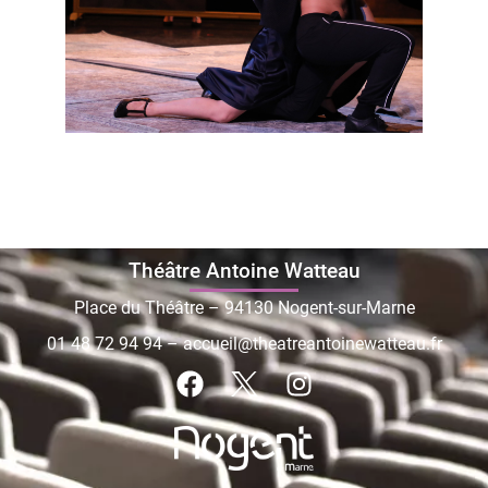
Théâtre Antoine Watteau
Place du Théâtre – 94130 Nogent-sur-Marne
01 48 72 94 94
–
accueil@theatreantoinewatteau.fr