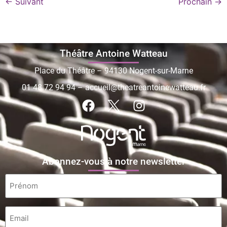
←
Suivant
Prochain
→
Théâtre Antoine Watteau
Place du Théâtre – 94130 Nogent-sur-Marne
01 48 72 94 94
–
accueil@theatreantoinewatteau.fr
Abonnez-vous à notre newsletter
Prénom
*
Email
*