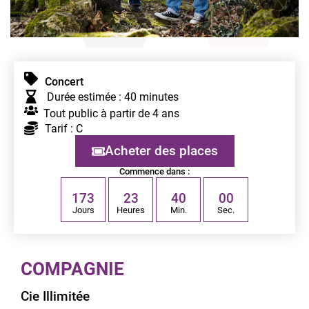
Concert
Durée estimée : 40 minutes
Tout public à partir de 4 ans
Tarif : C
Acheter des places
Commence dans :
1
7
3
2
3
4
0
0
0
Jours
Heures
Min.
Sec.
COMPAGNIE
Cie Illimitée