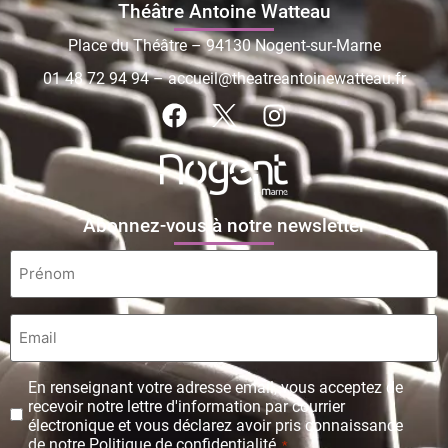
Théâtre Antoine Watteau
Place du Théâtre – 94130 Nogent-sur-Marne
01 48 72 94 94
–
accueil@theatreantoinewatteau.fr
Abonnez-vous à notre newsletter
Prénom
*
Email
*
Protection
En renseignant votre adresse email, vous acceptez de
des
recevoir notre lettre d'information par courrier
données
électronique et vous déclarez avoir pris connaissance
personnelles
de notre Politique de confidentialité.
*