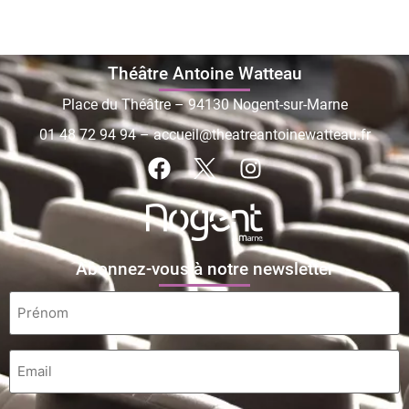
Théâtre Antoine Watteau
Place du Théâtre – 94130 Nogent-sur-Marne
01 48 72 94 94
–
accueil@theatreantoinewatteau.fr
Abonnez-vous à notre newsletter
Prénom
*
Email
*