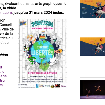
ns,
évoluant dans les
arts graphiques, le
e, la vidéo…
ent.com
,
jusqu’au 31 mars 2024 inclus.
ion.
Conseil
 Ville de
uve
, de la
trice du
et de
ition
du
 le
Sans
tre
ts,