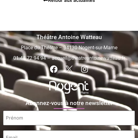
Retour aux actualités
Théâtre Antoine Watteau
Place du Théâtre – 94130 Nogent-sur-Marne
01 48 72 94 94
–
accueil@theatreantoinewatteau.fr
Abonnez-vous à notre newsletter
Prénom
*
Email