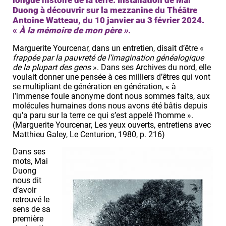
longue histoire de la terre. Installation de Mai
Duong à découvrir sur la mezzanine du Théâtre
Antoine Watteau, du 10 janvier au 3 février 2024.
«
À la mémoire de mon père »
.
Marguerite Yourcenar, dans un entretien, disait d’être «
frappée par la pauvreté de l’imagination généalogique
de la plupart des gens
». Dans ses Archives du nord, elle
voulait donner une pensée à ces milliers d’êtres qui vont
se multipliant de génération en génération, « à
l’immense foule anonyme dont nous sommes faits, aux
molécules humaines dons nous avons été bâtis depuis
qu’a paru sur la terre ce qui s’est appelé l’homme ».
(Marguerite Yourcenar, Les yeux ouverts, entretiens avec
Matthieu Galey, Le Centurion, 1980, p. 216)
Dans ses
mots, Mai
Duong
nous dit
d’avoir
retrouvé le
sens de sa
première