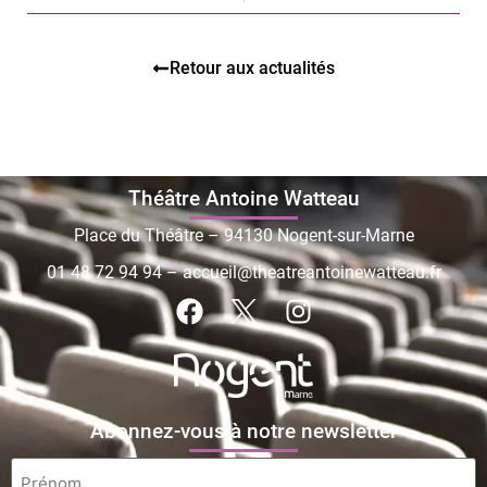
Retour aux actualités
Théâtre Antoine Watteau
Place du Théâtre – 94130 Nogent-sur-Marne
01 48 72 94 94
–
accueil@theatreantoinewatteau.fr
Abonnez-vous à notre newsletter
Prénom