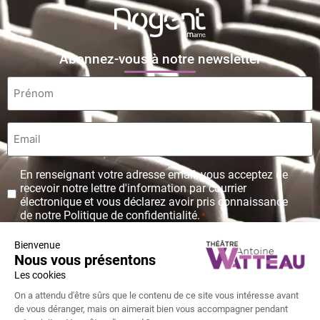
Abonnez-vous à notre newsletter
Prénom
*
Email
*
Protection
En renseignant votre adresse email, vous acceptez de
des
recevoir notre lettre d'information par courrier
données
électronique et vous déclarez avoir pris connaissance
personnelles
de notre Politique de confidentialité.
*
*