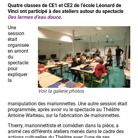
Quatre classes de CE1 et CE2 de l’école Léonard de
Vinci ont participé à des ateliers autour du spectacle
Des larmes d’eau douce
.
Une
session
était
organisée
en amont
du
spectacle
pour
expliquer
la
Voir la galerie photos
manipulation des marionnettes. Une autre session était
programmée, après avoir vu le spectacle au Théâtre
Antoine Watteau, sur la fabrication de marionnettes.
Thierry, marionnettiste et comédien dans la pièce, a
animé ces différents ateliers menés dans le cadre des
actions culturelles du Théâtre avec l’une de ses