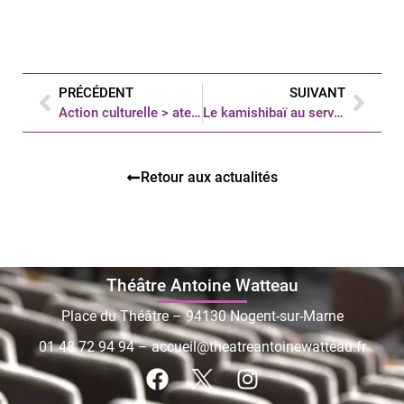
PRÉCÉDENT
SUIVANT
Action culturelle > ateliers d’écriture avec le Collectif Ubique
Le kamishibaï au service de l’action culturelle
Retour aux actualités
Théâtre Antoine Watteau
Place du Théâtre – 94130 Nogent-sur-Marne
01 48 72 94 94
–
accueil@theatreantoinewatteau.fr