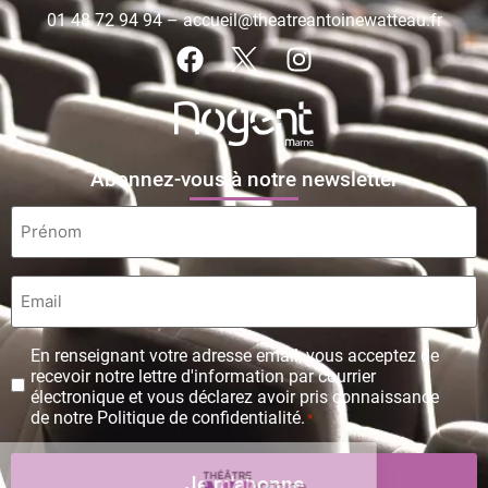
01 48 72 94 94
–
accueil@theatreantoinewatteau.fr
Abonnez-vous à notre newsletter
Prénom
*
Email
*
Protection
En renseignant votre adresse email, vous acceptez de
des
recevoir notre lettre d'information par courrier
données
électronique et vous déclarez avoir pris connaissance
personnelles
de notre Politique de confidentialité.
*
*