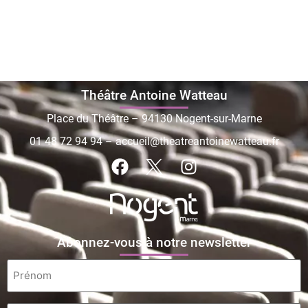
Théâtre Antoine Watteau
Place du Théâtre – 94130 Nogent-sur-Marne
01 48 72 94 94
–
accueil@theatreantoinewatteau.fr
Abonnez-vous à notre newsletter
Prénom
*