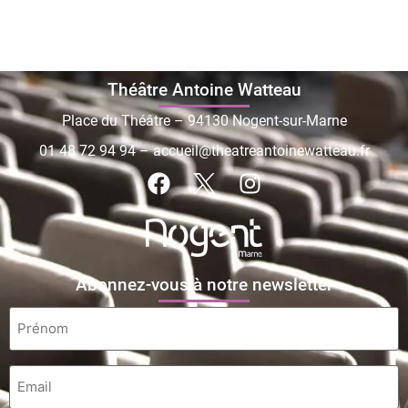
Théâtre Antoine Watteau
Place du Théâtre – 94130 Nogent-sur-Marne
01 48 72 94 94
–
accueil@theatreantoinewatteau.fr
Abonnez-vous à notre newsletter
Prénom
*
Email
*