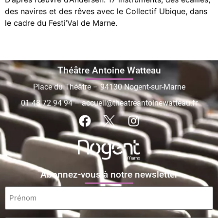
des navires et des rêves avec le Collectif Ubique, dans
le cadre du Festi’Val de Marne.
Théâtre Antoine Watteau
Place du Théâtre – 94130 Nogent-sur-Marne
01 48 72 94 94
–
accueil@theatreantoinewatteau.fr
Abonnez-vous à notre newsletter
Prénom
*