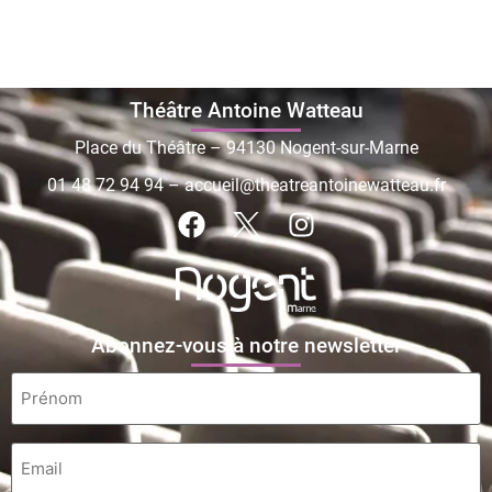
Théâtre Antoine Watteau
Place du Théâtre – 94130 Nogent-sur-Marne
01 48 72 94 94
–
accueil@theatreantoinewatteau.fr
Abonnez-vous à notre newsletter
Prénom
*
Email
*