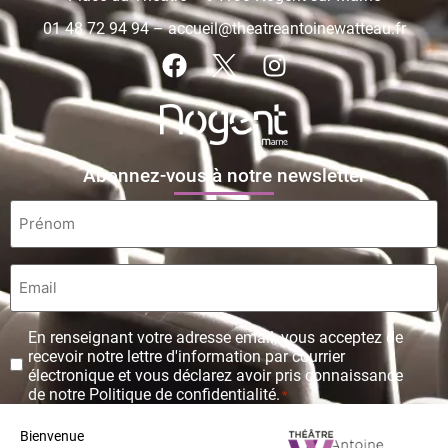
01 48 72 94 94
–
accueil@theatreantoinewatteau.fr
Abonnez-vous à notre newsletter
Prénom
*
Email
*
Protection
En renseignant votre adresse email, vous acceptez de
des
recevoir notre lettre d'information par courrier
données
électronique et vous déclarez avoir pris connaissance
personnelles
de notre Politique de confidentialité.
*
*