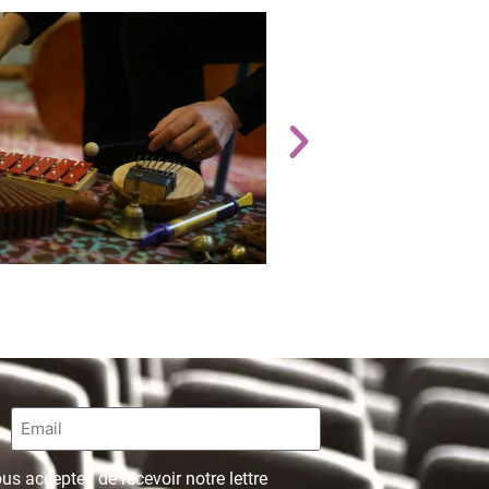
Email
*
us acceptez de recevoir notre lettre