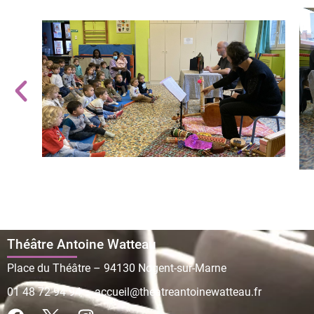
Théâtre Antoine Watteau
Place du Théâtre – 94130 Nogent-sur-Marne
01 48 72 94 94
–
accueil@theatreantoinewatteau.fr