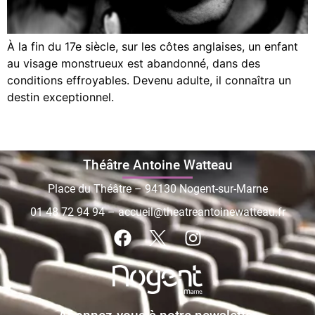
À la fin du 17e siècle, sur les côtes anglaises, un enfant
au visage monstrueux est abandonné, dans des
conditions effroyables. Devenu adulte, il connaîtra un
destin exceptionnel.
Théâtre Antoine Watteau
Place du Théâtre – 94130 Nogent-sur-Marne
01 48 72 94 94
–
accueil@theatreantoinewatteau.fr