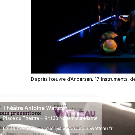
D’après l’œuvre d’Andersen. 17 instruments, de
Théâtre Antoine Watteau
Place du Théâtre – 94130 Nogent-sur-Marne
01 48 72 94 94
–
accueil@theatreantoinewatteau.fr