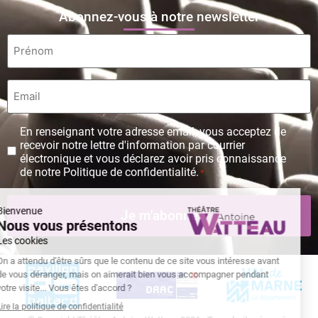
Abonnez-vous à notre newsletter
Prénom
*
Email
*
Protection
En renseignant votre adresse email, vous acceptez de
des
recevoir notre lettre d'information par courrier
données
électronique et vous déclarez avoir pris connaissance
personnelles
de notre Politique de confidentialité.
*
*