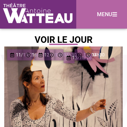
MENU
VOIR LE JOUR
11/10/26
16h30
12/10/26
10h00
14h30
10h00
14h30
13/10/26