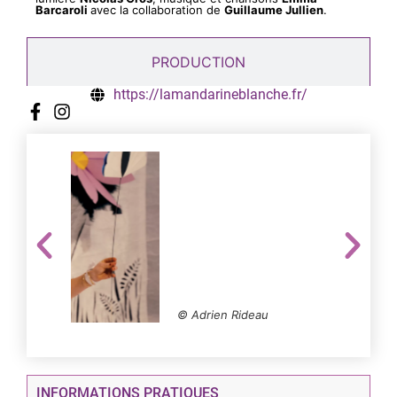
Barcaroli
avec la collaboration de
Guillaume Jullien
.
PRODUCTION
https://lamandarineblanche.fr/
© Adr
© Adrien Rideau
INFORMATIONS PRATIQUES