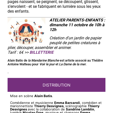
pages naissent, se peignent, se découpent, glissent,
s’envolent - et se fabriquent en lumière sous les yeux
des enfants.
ATELIER PARENTS-ENFANTS :
dimanche 11 octobre de 10h à
12h
Création d’un jardin de papier
peuplé de petites créatures à
plier, découper, assembler et animer.
Tarif :
6€ >>
BILLETTERIE
Alain Batis de
la Mandarine Blanche
est artiste associé au Théâtre
Antoine Watteau pour
Voir le jour
et
La Dame de la mer.
.
DISTRIBUTION
Mise en scène
Alain Batis
.
Comédienne et musicienne
Emma Barcaroli
, comédien et
marionnettiste
Thierry Desvignes,
scénographie
Thierry
Desvignes
avec la collaboration de
Sandrine Lamblin
,
lumière
Nicolas Gros
, musique et chansons
Emma