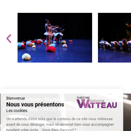
Théâtre Antoine Watteau
Place du Théâtre – 94130 Nogent-sur-Marne
01 48 72 94 94
–
accueil@theatreantoinewatteau.fr