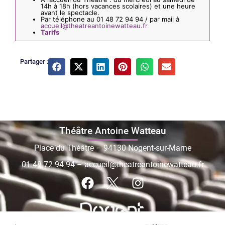
14h à 18h (hors vacances scolaires) et une heure
avant le spectacle.
Par téléphone au 01 48 72 94 94 / par mail à
accueil@theatreantoinewatteau.fr
Tarifs
Partager :
Théâtre Antoine Watteau
Place du Théâtre – 94130 Nogent-sur-Marne
01 48 72 94 94
–
accueil@theatreantoinewatteau.fr