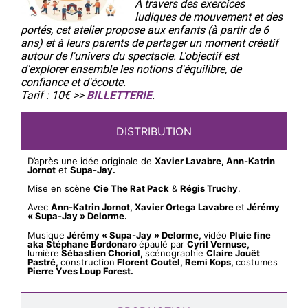
À travers des exercices
ludiques de mouvement et des
portés, cet atelier propose aux enfants (à partir de 6
ans) et à leurs parents de partager un moment créatif
autour de l'univers du spectacle. L'objectif est
d'explorer ensemble les notions d'équilibre, de
confiance et d'écoute.
Tarif :
10€ >>
BILLETTERIE
.
DISTRIBUTION
D’après une idée originale de
Xavier Lavabre, Ann-Katrin
Jornot
et
Supa-Jay.
Mise en scène
Cie The Rat Pack
&
Régis Truchy
.
Avec
Ann-Katrin Jornot, Xavier Ortega Lavabre
et
Jérémy
« Supa-Jay » Delorme.
Musique
Jérémy « Supa-Jay » Delorme,
vidéo
Pluie fine
aka Stéphane Bordonaro
épaulé par
Cyril Vernuse,
lumière
Sébastien Choriol,
scénographie
Claire Jouët
Pastré,
construction
Florent Coutel, Remi Kops,
costumes
Pierre Yves Loup Forest.