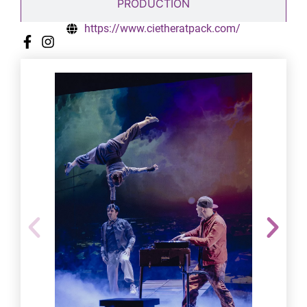
PRODUCTION
https://www.cietheratpack.com/
© ZENZEL_RATPACK
© 