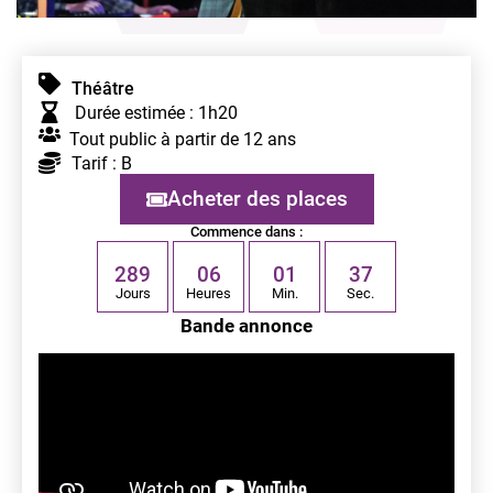
Théâtre
Durée estimée : 1h20
Tout public à partir de 12 ans
Tarif : B
Acheter des places
Commence dans :
2
8
9
0
6
0
1
3
7
Jours
Heures
Min.
Sec.
Bande annonce