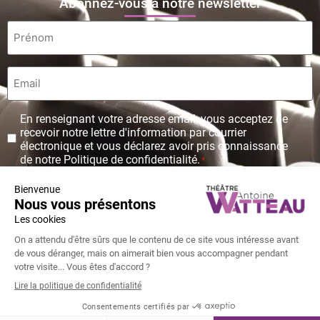
Abonnez-vous à notre newsletter
Prénom
*
Email
*
Protection
En renseignant votre adresse email, vous acceptez de
des
recevoir notre lettre d'information par courrier
données
électronique et vous déclarez avoir pris connaissance
personnelles
de notre Politique de confidentialité.
*
*
© Copyright Théâtre Antoine Watteau 2026 - Tous droits réservés