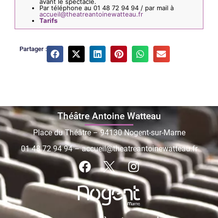
avant le spectacle.
Par téléphone au 01 48 72 94 94 / par mail à
accueil@theatreantoinewatteau.fr
Tarifs
Partager :
Théâtre Antoine Watteau
Place du Théâtre – 94130 Nogent-sur-Marne
01 48 72 94 94
–
accueil@theatreantoinewatteau.fr