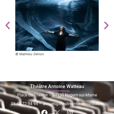
© Mathieu Génon
© Mat
Théâtre Antoine Watteau
Place du Théâtre – 94130 Nogent-sur-Marne
01 48 72 94 94
–
accueil@theatreantoinewatteau.fr