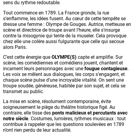
sens du rythme redoutable.
Tout commence en 1789. La France gronde, la rue
s’enflamme, les idées fusent. Au cœur de cette tempête se
dresse une femme :
Olympe de Gouges
. Autrice, metteuse en
scène et directrice de troupe avant l’heure, elle s'insurge
contre la misogynie qui tente de la museler. Cela provoque
chez elle une colère aussi fulgurante que celle qui secoue
alors Paris.
C’est cette énergie que
OLYMPE(S)
capte et amplifie. Sur
scène, les comédiennes et comédiens jouent, chantent et
incarnent leurs personnages avec une
fougue contagieuse
.
Les voix se mêlent aux dialogues, les corps s’engagent, et
chaque scène pulse d’une incroyable vitalité. On sent une
troupe soudée, généreuse, habitée par son sujet, et cela se
transmet au public.
La mise en scène, résolument contemporaine, évite
soigneusement le piège du théâtre historique figé. Au
contraire, elle tisse des
ponts malicieux et percutants avec
notre siècle
. Costumes, lumières, rythmes musicaux : tout
contribue à rappeler que les questions soulevées en 1789
n’ont rien perdu de leur actualité.