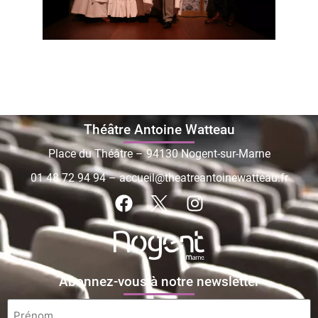
Théâtre Antoine Watteau
Place du Théâtre – 94130 Nogent-sur-Marne
01 48 72 94 94
–
accueil@theatreantoinewatteau.fr
Abonnez-vous à notre newsletter
Prénom