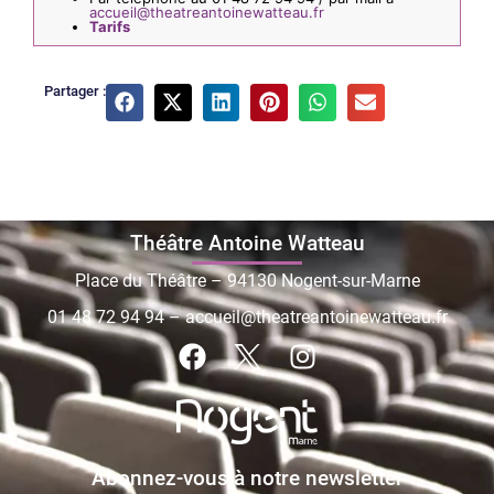
accueil@theatreantoinewatteau.fr
Tarifs
Partager :
Théâtre Antoine Watteau
Place du Théâtre – 94130 Nogent-sur-Marne
01 48 72 94 94
–
accueil@theatreantoinewatteau.fr
Abonnez-vous à notre newsletter