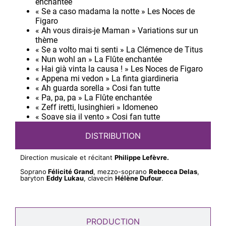
enchantée
« Se a caso madama la notte » Les Noces de
Figaro
« Ah vous dirais-je Maman » Variations sur un
thème
« Se a volto mai ti senti » La Clémence de Titus
« Nun wohl an » La Flûte enchantée
« Hai già vinta la causa ! » Les Noces de Figaro
« Appena mi vedon » La finta giardineria
« Ah guarda sorella » Cosi fan tutte
« Pa, pa, pa » La Flûte enchantée
« Zeff iretti, lusinghieri » Idomeneo
« Soave sia il vento » Cosi fan tutte
DISTRIBUTION
Direction musicale et récitant
Philippe Lefèvre.
Soprano
Félicité Grand
, mezzo-soprano
Rebecca Delas
,
baryton
Eddy Lukau
, clavecin
Hélène Dufour
.
PRODUCTION