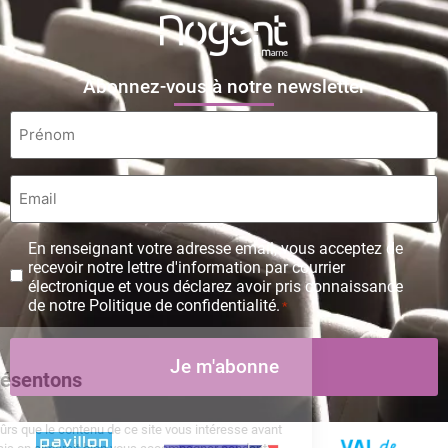
Abonnez-vous à notre newsletter
Prénom
*
Email
*
Protection
En renseignant votre adresse email, vous acceptez de
des
recevoir notre lettre d'information par courrier
données
électronique et vous déclarez avoir pris connaissance
personnelles
de notre Politique de confidentialité.
*
*