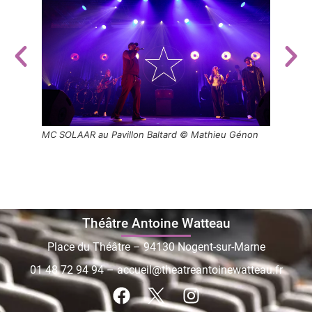
ieu
MC SOLAAR au Pavillon Baltard © Mathieu Génon
MC SO
Théâtre Antoine Watteau
Place du Théâtre – 94130 Nogent-sur-Marne
01 48 72 94 94
–
accueil@theatreantoinewatteau.fr