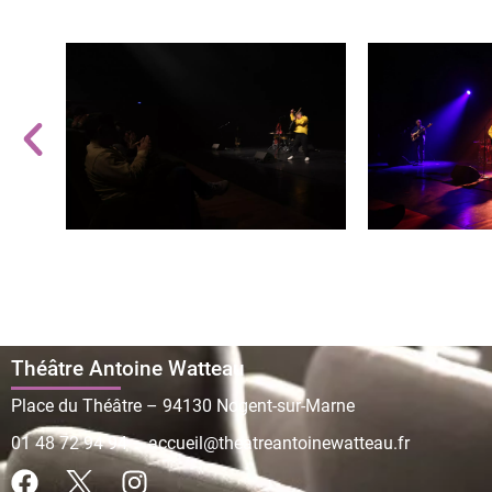
Théâtre Antoine Watteau
Place du Théâtre – 94130 Nogent-sur-Marne
01 48 72 94 94
–
accueil@theatreantoinewatteau.fr