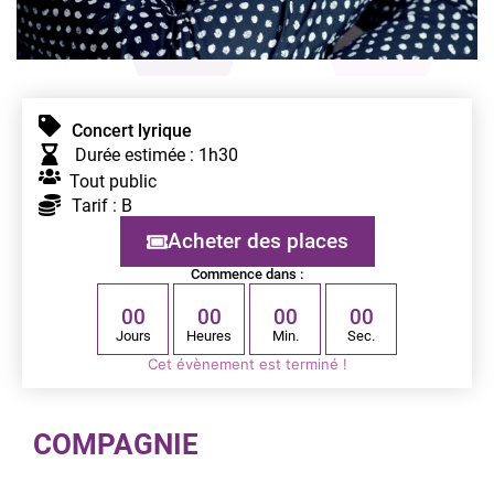
Concert lyrique
Durée estimée : 1h30
Tout public
Tarif : B
Acheter des places
Commence dans :
0
0
0
0
0
0
0
0
Jours
Heures
Min.
Sec.
Cet évènement est terminé !
COMPAGNIE