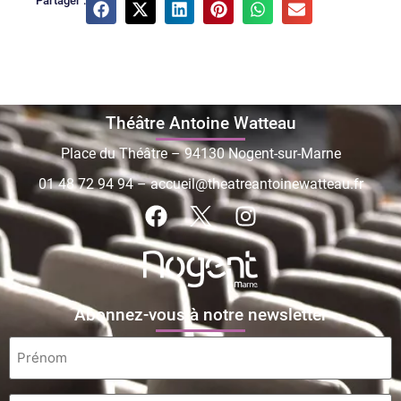
Partager :
Théâtre Antoine Watteau
Place du Théâtre – 94130 Nogent-sur-Marne
01 48 72 94 94
–
accueil@theatreantoinewatteau.fr
Abonnez-vous à notre newsletter
Prénom
*