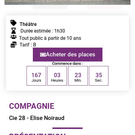
Théâtre
Durée estimée : 1h30
Tout public à partir de 10 ans
Tarif : B
Acheter des places
Commence dans :
1
6
7
0
3
2
3
3
5
Jours
Heures
Min.
Sec.
COMPAGNIE
Cie 28 - Elise Noiraud