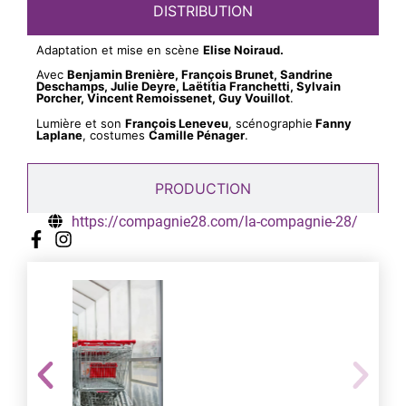
DISTRIBUTION
Adaptation et mise en scène
Elise Noiraud.
Avec
Benjamin Brenière, François Brunet, Sandrine
Deschamps, Julie Deyre, Laëtitia Franchetti, Sylvain
Porcher, Vincent Remoissenet, Guy Vouillot
.
Lumière et son
François Leneveu
, scénographie
Fanny
Laplane
, costumes
Camille Pénager
.
PRODUCTION
https://compagnie28.com/la-compagnie-28/