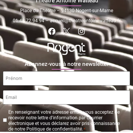
Théâtre Antoine Watteau
Place du Théâtre – 94130 Nogent-sur-Marne
01 48 72 94 94
–
accueil@theatreantoinewatteau.fr
Abonnez-vous à notre newsletter
Prénom
*
Email
*
Protection
En renseignant votre adresse email, vous acceptez de
des
recevoir notre lettre d'information par courrier
données
électronique et vous déclarez avoir pris connaissance
personnelles
de notre Politique de confidentialité.
*