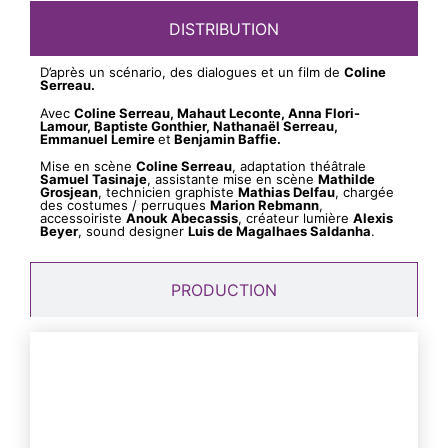
DISTRIBUTION
D’après un scénario, des dialogues et un film de
Coline
Serreau.
Avec
Coline Serreau, Mahaut Leconte, Anna Flori-
Lamour, Baptiste Gonthier, Nathanaël Serreau,
Emmanuel Lemire
et
Benjamin Baffie.
Mise en scène
Coline Serreau
, adaptation théâtrale
Samuel Tasinaje
, assistante mise en scène
Mathilde
Grosjean
, technicien graphiste
Mathias Delfau
, chargée
des costumes / perruques
Marion Rebmann
,
accessoiriste
Anouk Abecassis
, créateur lumière
Alexis
Beyer
, sound designer
Luis de Magalhaes Saldanha
.
PRODUCTION