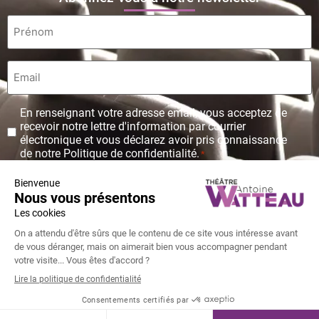
Prénom
*
Email
*
Protection
En renseignant votre adresse email, vous acceptez de
des
recevoir notre lettre d'information par courrier
données
électronique et vous déclarez avoir pris connaissance
personnelles
de notre Politique de confidentialité.
*
*
© Copyright Théâtre Antoine Watteau 2026 - Tous droits réservés