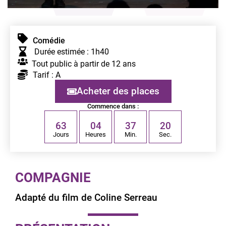
Comédie
Durée estimée : 1h40
Tout public à partir de 12 ans
Tarif : A
Acheter des places
Commence dans :
6
3
0
4
3
7
1
9
Jours
Heures
Min.
Sec.
COMPAGNIE
Adapté du film de Coline Serreau