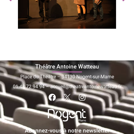
Théâtre Antoine Watteau
Place du Théâtre – 94130 Nogent-sur-Marne
01 48 72 94 94
–
accueil@theatreantoinewatteau.fr
Abonnez-vous à notre newsletter