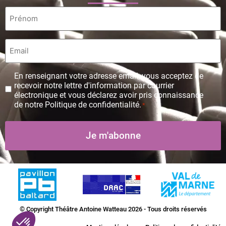
Prénom
*
Email
*
Protection
En renseignant votre adresse email, vous acceptez de
des
recevoir notre lettre d'information par courrier
données
électronique et vous déclarez avoir pris connaissance
personnelles
de notre Politique de confidentialité.
*
*
© Copyright Théâtre Antoine Watteau 2026 - Tous droits réservés