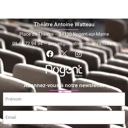
Théâtre Antoine Watteau
Place du Théâtre – 94130 Nogent-sur-Marne
01 48 72 94 94
–
accueil@theatreantoinewatteau.fr
Abonnez-vous à notre newsletter
Prénom
*
Email
*