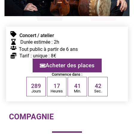
Concert / atelier
Durée estimée : 2h
Tout public à partir de 6 ans
Tarif : unique : 8€
Acheter des places
Commence dans :
2
8
9
1
7
4
1
4
2
Jours
Heures
Min.
Sec.
COMPAGNIE