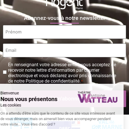
Abonnez-vous à notre newsletter
Prénom
*
Email
*
Protection
En renseignant votre adresse email, vous acceptez de
des
recevoir notre lettre d'information par courrier
données
électronique et vous déclarez avoir pris connaissance
personnelles
de notre Politique de confidentialité.
*
*