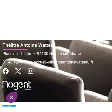
Théâtre Antoine Watteau
Place du Théâtre – 94130 Nogent-sur-Marne
01 48 72 94 94
–
accueil@theatreantoinewatteau.fr
© Copyright Théâtr