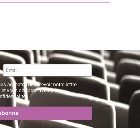
Email
*
us acceptez de recevoir notre lettre
 et vous déclarez avoir pris
fidentialité.
*
Mentions légales
Politique de confidentialité