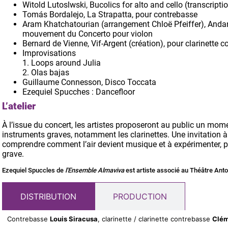
Witold Lutoslwski, Bucolics for alto and cello (transcripti
Tomás Bordalejo, La Strapatta, pour contrebasse
Aram Khatchatourian (arrangement Chloë Pfeiffer), Andan
mouvement du Concerto pour violon
Bernard de Vienne, Vif-Argent (création), pour clarinette 
Improvisations
1. Loops around Julia
2. Olas bajas
Guillaume Connesson, Disco Toccata
Ezequiel Spucches : Dancefloor
L’atelier
À l’issue du concert, les artistes proposeront au public un mom
instruments graves, notamment les clarinettes. Une invitation à
comprendre comment l’air devient musique et à expérimenter, par
grave.
Ezequiel Spuccles de
l'Ensemble Almaviva
est artiste associé au Théâtre Ant
DISTRIBUTION
PRODUCTION
Contrebasse
Louis Siracusa
, clarinette / clarinette contrebasse
Clém