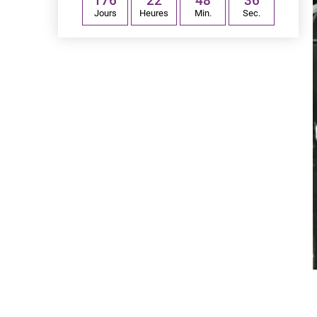
1
7
6
2
2
4
8
3
6
Jours
Heures
Min.
Sec.