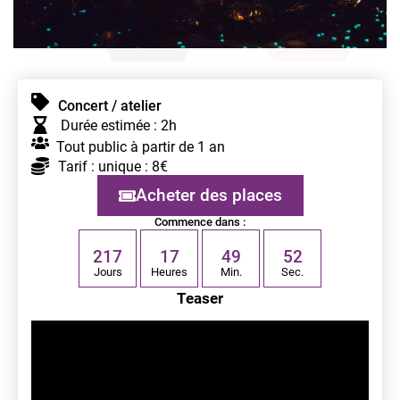
Concert / atelier
Durée estimée : 2h
Tout public à partir de 1 an
Tarif : unique : 8€
Acheter des places
Commence dans :
2
1
7
1
7
4
9
5
2
Jours
Heures
Min.
Sec.
Teaser