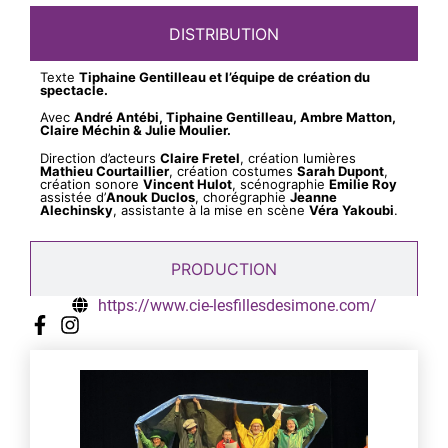
DISTRIBUTION
Texte
Tiphaine Gentilleau et l’équipe de création du
spectacle.
Avec
André Antébi, Tiphaine Gentilleau, Ambre Matton,
Claire Méchin & Julie Moulier.
Direction d’acteurs
Claire Fretel
, création lumières
Mathieu Courtaillier
, création costumes
Sarah Dupont
,
création sonore
Vincent Hulot
, scénographie
Emilie Roy
assistée d’
Anouk Duclos
, chorégraphie
Jeanne
Alechinsky
, assistante à la mise en scène
Véra Yakoubi
.
PRODUCTION
https://www.cie-lesfillesdesimone.com/