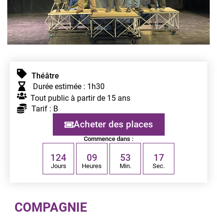
Théâtre
Durée estimée : 1h30
Tout public à partir de 15 ans
Tarif : B
Acheter des places
Commence dans :
1
2
4
0
9
5
3
1
6
Jours
Heures
Min.
Sec.
COMPAGNIE