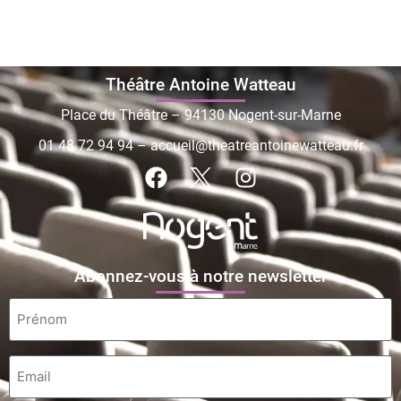
Théâtre Antoine Watteau
Place du Théâtre – 94130 Nogent-sur-Marne
01 48 72 94 94
–
accueil@theatreantoinewatteau.fr
Abonnez-vous à notre newsletter
Prénom
*
Email
*