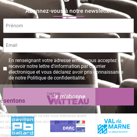
Abonnez-vous à notre newsletter
Prénom
*
Email
*
Protection
En renseignant votre adresse email, vous acceptez de
des
recevoir notre lettre d'information par courrier
données
électronique et vous déclarez avoir pris connaissance
personnelles
de notre Politique de confidentialité.
*
*