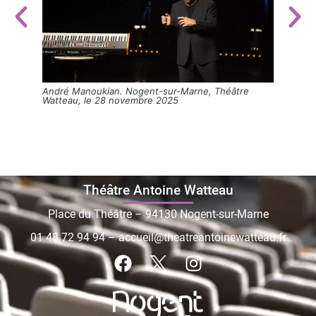
e
André Manoukian. Nogent-sur-Marne, Théâtre
André
Watteau, le 28 novembre 2025
Watte
Théâtre Antoine Watteau
Place du Théâtre – 94130 Nogent-sur-Marne
01 48 72 94 94
–
accueil@theatreantoinewatteau.fr