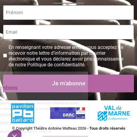
Prénom
*
Email
*
Protection
En renseignant votre adresse email, vous acceptez de
des
recevoir notre lettre d'information par courrier
données
électronique et vous déclarez avoir pris connaissance
personnelles
de notre Politique de confidentialité.
*
*
© Copyright Théâtre Antoine Watteau 2026 - Tous droits réservés