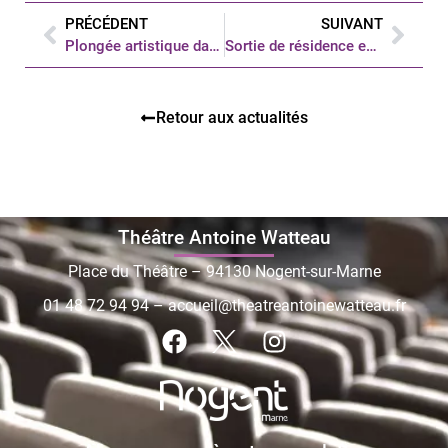
PRÉCÉDENT
SUIVANT
Plongée artistique dans l’univers de Frida Kahlo
Sortie de résidence entre cirque et danse
Retour aux actualités
Théâtre Antoine Watteau
Place du Théâtre – 94130 Nogent-sur-Marne
01 48 72 94 94
–
accueil@theatreantoinewatteau.fr