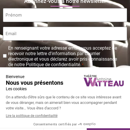
Abonnez-vous à notre newsletter
Prénom
*
Email
*
Protection
En renseignant votre adresse email, vous acceptez de
des
recevoir notre lettre d'information par courrier
données
électronique et vous déclarez avoir pris connaissance
personnelles
de notre Politique de confidentialité.
*
*
© Copyright Théâtre Antoine Watteau 2026 - Tous droits réservés