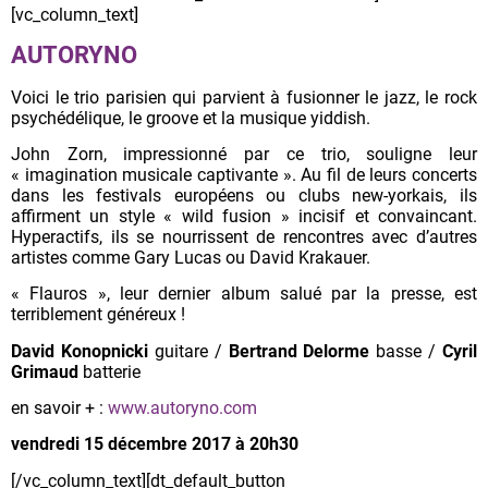
[vc_column_text]
AUTORYNO
Voici le trio parisien qui parvient à fusionner le jazz, le rock
psychédélique, le groove et la musique yiddish.
John Zorn, impressionné par ce trio, souligne leur
« imagination musicale captivante ». Au fil de leurs concerts
dans les festivals européens ou clubs new-yorkais, ils
affirment un style « wild fusion » incisif et convaincant.
Hyperactifs, ils se nourrissent de rencontres avec d’autres
artistes comme Gary Lucas ou David Krakauer.
« Flauros », leur dernier album salué par la presse, est
terriblement généreux !
David Konopnicki
guitare /
Bertrand Delorme
basse /
Cyril
Grimaud
batterie
en savoir + :
www.autoryno.com
vendredi 15 décembre 2017 à 20h30
[/vc_column_text][dt_default_button