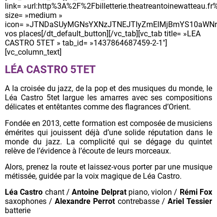
link= »url:http%3A%2F%2Fbilletterie.theatreantoinewatteau
size= »medium »
icon= »JTNDaSUyMGNsYXNzJTNEJTIyZmElMjBmYS10aWNrZ
vos places[/dt_default_button][/vc_tab][vc_tab title= »LEA
CASTRO 5TET » tab_id= »1437864687459-2-1″]
[vc_column_text]
LÉA CASTRO 5TET
A la croisée du jazz, de la pop et des musiques du monde, le
Léa Castro 5tet largue les amarres avec ses compositions
délicates et entêtantes comme des flagrances d’Orient.
Fondée en 2013, cette formation est composée de musiciens
émérites qui jouissent déjà d’une solide réputation dans le
monde du jazz. La complicité qui se dégage du quintet
relève de l’évidence à l’écoute de leurs morceaux.
Alors, prenez la route et laissez-vous porter par une musique
métissée, guidée par la voix magique de Léa Castro.
Léa Castro
chant /
Antoine Delprat
piano, violon /
Rémi Fox
saxophones /
Alexandre Perrot
contrebasse /
Ariel Tessier
batterie