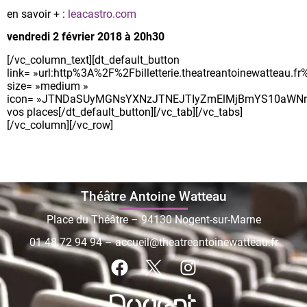
en savoir + :
leacastro.com
vendredi 2 février 2018 à 20h30
[/vc_column_text][dt_default_button
link= »url:http%3A%2F%2Fbilletterie.theatreantoinewatteau
size= »medium »
icon= »JTNDaSUyMGNsYXNzJTNEJTIyZmElMjBmYS10aWNrZ
vos places[/dt_default_button][/vc_tab][/vc_tabs]
[/vc_column][/vc_row]
Théâtre Antoine Watteau
Place du Théâtre – 94130 Nogent-sur-Marne
01 48 72 94 94
–
accueil@theatreantoinewatteau.fr