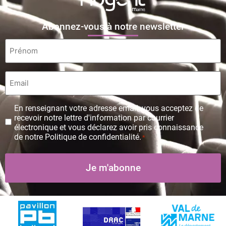
Abonnez-vous à notre newsletter
Prénom
*
Email
*
Protection
En renseignant votre adresse email, vous acceptez de
des
recevoir notre lettre d'information par courrier
données
électronique et vous déclarez avoir pris connaissance
personnelles
de notre Politique de confidentialité.
*
*