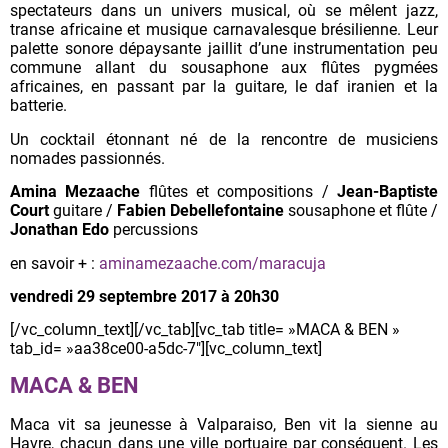
spectateurs dans un univers musical, où se mêlent jazz,
transe africaine et musique carnavalesque brésilienne. Leur
palette sonore dépaysante jaillit d’une instrumentation peu
commune allant du sousaphone aux flûtes pygmées
africaines, en passant par la guitare, le daf iranien et la
batterie.
Un cocktail étonnant né de la rencontre de musiciens
nomades passionnés.
Amina Mezaache
flûtes et compositions /
Jean-Baptiste
Court
guitare /
Fabien Debellefontaine
sousaphone et flûte /
Jonathan Edo
percussions
en savoir + :
aminamezaache.com/maracuja
vendredi 29 septembre 2017 à 20h30
[/vc_column_text][/vc_tab][vc_tab title= »MACA & BEN »
tab_id= »aa38ce00-a5dc-7″][vc_column_text]
MACA & BEN
Maca vit sa jeunesse à Valparaiso, Ben vit la sienne au
Havre, chacun dans une ville portuaire par conséquent. Les