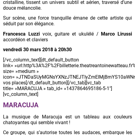
cristalline, tissent un univers subtil et aérien, traversé d’une
douce mélancolie.
Sur scène, une force tranquille émane de cette artiste qui
séduit par son élégance.
Francesca Luzzi
voix, guitare et ukulélé /
Marco Lirussi
accordéon et claviers
vendredi 30 mars 2018 à 20h30
[/vc_column_text][dt_default_button
link= »url:http%3A%2F%2Fbilletterie.theatreantoinewatteau
size= »medium »
icon= »JTNDaSUyMGNsYXNzJTNEJTIyZmElMjBmYS10aWNrZ
vos places[/dt_default_button][/vc_tab][vc_tab
title= »MARACUJA » tab_id= »1437864695186-5-1″]
[vc_column_text]
MARACUJA
La musique de Maracuja est un tableau aux couleurs
chatoyantes qui semble vivant !
Ce groupe, qui s’autorise toutes les audaces, embarque les