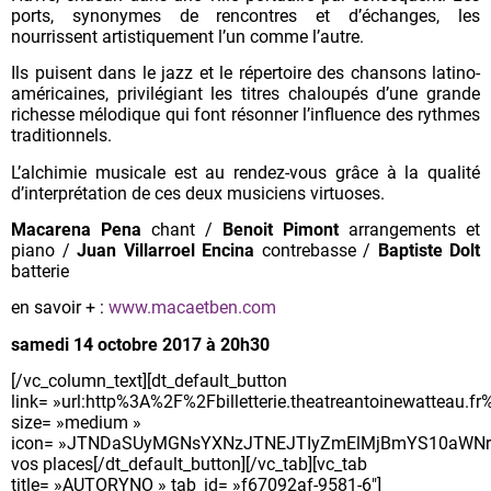
ports, synonymes de rencontres et d’échanges, les
nourrissent artistiquement l’un comme l’autre.
Ils puisent dans le jazz et le répertoire des chansons latino-
américaines, privilégiant les titres chaloupés d’une grande
richesse mélodique qui font résonner l’influence des rythmes
traditionnels.
L’alchimie musicale est au rendez-vous grâce à la qualité
d’interprétation de ces deux musiciens virtuoses.
Macarena Pena
chant /
Benoit Pimont
arrangements et
piano /
Juan Villarroel Encina
contrebasse /
Baptiste Dolt
batterie
en savoir + :
www.macaetben.com
samedi 14 octobre 2017
à 20h30
[/vc_column_text][dt_default_button
link= »url:http%3A%2F%2Fbilletterie.theatreantoinewatteau
size= »medium »
icon= »JTNDaSUyMGNsYXNzJTNEJTIyZmElMjBmYS10aWNrZ
vos places[/dt_default_button][/vc_tab][vc_tab
title= »AUTORYNO » tab_id= »f67092af-9581-6″]