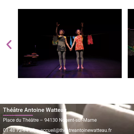
Théâtre Antoine Watteau
Place du Théâtre – 94130 Nogent-sur-Marne
01 48 72 94 94
–
accueil@theatreantoinewatteau.fr