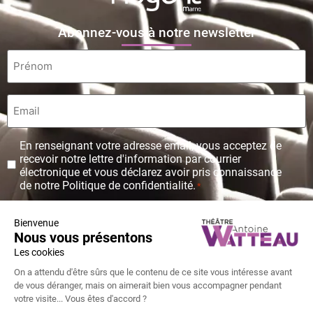
Abonnez-vous à notre newsletter
Prénom
*
Email
*
Protection
En renseignant votre adresse email, vous acceptez de
des
recevoir notre lettre d'information par courrier
données
électronique et vous déclarez avoir pris connaissance
personnelles
de notre Politique de confidentialité.
*
*