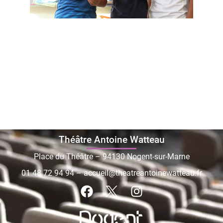
Théâtre Antoine Watteau
Place du Théâtre – 94130 Nogent-sur-Marne
01 48 72 94 94
–
accueil@theatreantoinewatteau.fr